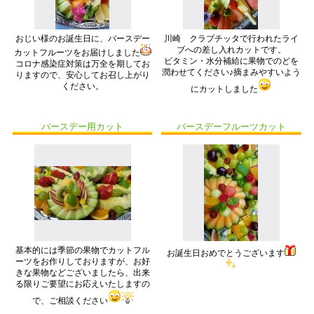
おじい様のお誕生日に、バースデー
川崎 クラブチッタで行われたライ
ブへの差し入れカットです。
カットフルーツをお届けしました
ビタミン・水分補給に果物でのどを
コロナ感染症対策は万全を期してお
潤わせてください♪摘まみやすいよう
りますので、安心してお召し上がり
ください。
にカットしました
バースデー用カット
バースデーフルーツカット
基本的には季節の果物でカットフル
お誕生日おめでとうございます
ーツをお作りしておりますが、お好
きな果物などございましたら、出来
る限りご要望にお応えいたしますの
で、ご相談ください