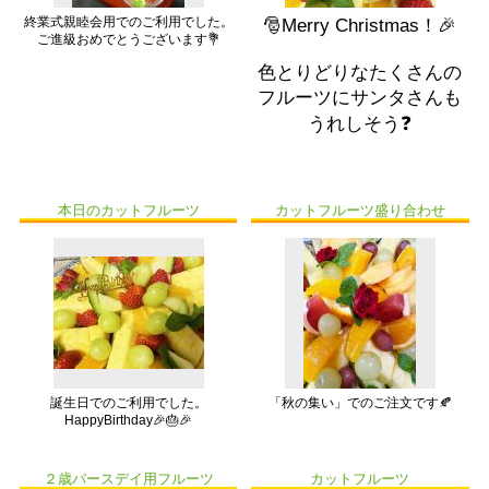
終業式親睦会用でのご利用でした。
🎅Merry Christmas！🎉
ご進級おめでとうございます💐
色とりどりなたくさんの
フルーツにサンタさんも
うれしそう❓
本日のカットフルーツ
カットフルーツ盛り合わせ
誕生日でのご利用でした。
「秋の集い」でのご注文です🍂
HappyBirthday🎉🎂🎉
２歳バースデイ用フルーツ
カットフルーツ