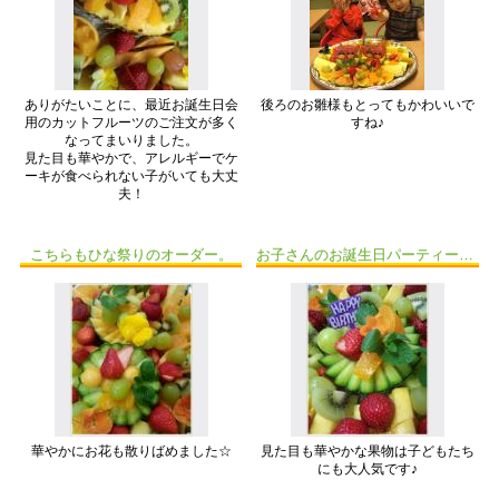
ありがたいことに、最近お誕生日会
後ろのお雛様もとってもかわいいで
用のカットフルーツのご注文が多く
すね♪
なってまいりました。
見た目も華やかで、アレルギーでケ
ーキが食べられない子がいても大丈
夫！
こちらもひな祭りのオーダー。
お子さんのお誕生日パーティーに！
華やかにお花も散りばめました☆
見た目も華やかな果物は子どもたち
にも大人気です♪